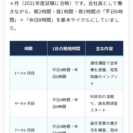
ヶ月（2021年度試験に合格）です。会社員として働
きながら、朝2時間・昼1時間・夜3時間の「平日6時
間」＋「休日8時間」を基本サイクルにしていまし
た。
時期
1日の勉強時間
主な内容
通信講座で全体
平日6時間・休
像を把握、短答
1〜3ヶ月目
日8時間
知識のインプッ
ト
科目別の深掘
平日6時間・休
4〜6ヶ月目
り、過去問演習
日8時間
スタート
論文答案の書き
平日6時間・休
7〜9ヶ月目
方を練習、弱点