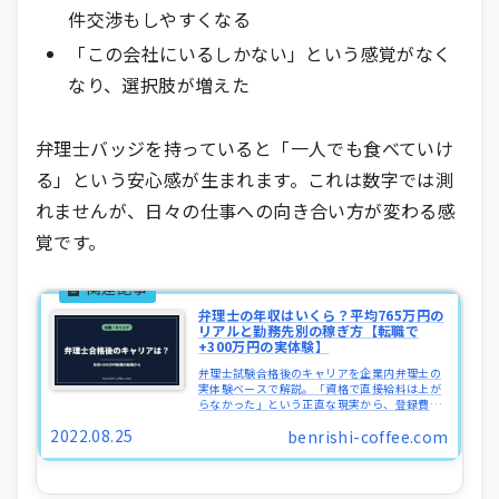
件交渉もしやすくなる
「この会社にいるしかない」という感覚がなく
なり、選択肢が増えた
弁理士バッジを持っていると「一人でも食べていけ
る」という安心感が生まれます。これは数字では測
れませんが、日々の仕事への向き合い方が変わる感
覚です。
弁理士の年収はいくら？平均765万円の
リアルと勤務先別の稼ぎ方【転職で
+300万円の実体験】
弁理士試験合格後のキャリアを企業内弁理士の
実体験ベースで解説。「資格で直接給料は上が
らなかった」という正直な現実から、登録費用
の盲点、企業内 vs 特許事務所の選び方まで、現
2022.08.25
benrishi-coffee.com
役弁理士が包み隠さず公開します。