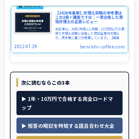
【2026年最新】弁理士試験の参考書は
この3冊＋講座で十分｜一発合格した現
役弁理士の正直レビュー
本記事は、令和3年度に1年間・10万円以下の費
用で弁理士試験に合格した現役企業内弁理士
が、実体験に基づき執筆しています。【結論】
迷ったらこの3冊＋講座。これだけで合格できま
2022.07.29
benrishi-coffee.com
す用途これを買う必要度条文の土台（短答・論
文共通）四法横断法文集（T...
次に読むならこの3本
▶ 1年・10万円で合格する完全ロードマ
ップ
▶ 短答の暗記を時短する語呂合わせ大全