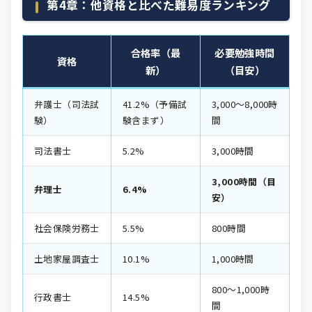
第4章：他資格と比べた難易度ランキング
合格率（最
必要勉強時間
資格
新）
（目安）
弁護士（司法試
41.2%（予備試
3,000〜8,000時
験）
験含まず）
間
司法書士
5.2%
3,000時間
3,000時間（目
弁理士
6.4%
安）
社会保険労務士
5.5%
800時間
土地家屋調査士
10.1%
1,000時間
800〜1,000時
行政書士
14.5%
間