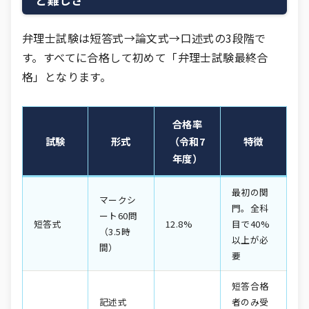
と難しさ
弁理士試験は短答式→論文式→口述式の3段階で
す。すべてに合格して初めて「弁理士試験最終合
格」となります。
合格率
試験
形式
（令和7
特徴
年度）
最初の関
マークシ
門。全科
ート60問
短答式
12.8%
目で40%
（3.5時
以上が必
間）
要
短答合格
記述式
者のみ受