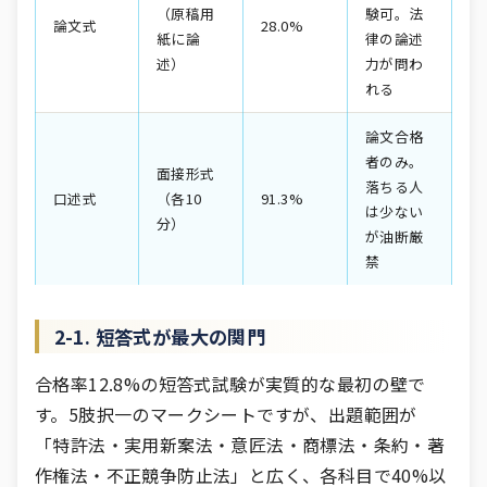
（原稿用
験可。法
論文式
28.0%
紙に論
律の論述
述）
力が問わ
れる
論文合格
者のみ。
面接形式
落ちる人
口述式
（各10
91.3%
は少ない
分）
が油断厳
禁
2-1. 短答式が最大の関門
合格率12.8%の短答式試験が実質的な最初の壁で
す。5肢択一のマークシートですが、出題範囲が
「特許法・実用新案法・意匠法・商標法・条約・著
作権法・不正競争防止法」と広く、各科目で40%以