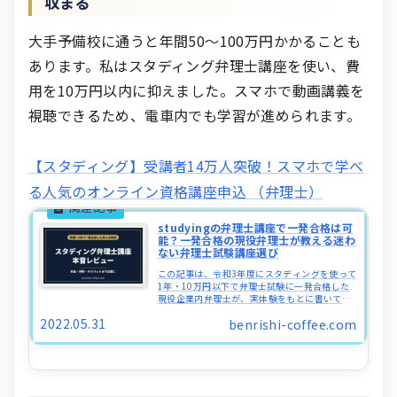
収まる
大手予備校に通うと年間50〜100万円かかることも
あります。私はスタディング弁理士講座を使い、費
用を10万円以内に抑えました。スマホで動画講義を
視聴できるため、電車内でも学習が進められます。
【スタディング】受講者14万人突破！スマホで学べ
る人気のオンライン資格講座申込 （弁理士）
studyingの弁理士講座で一発合格は可
能？一発合格の現役弁理士が教える迷わ
ない弁理士試験講座選び
この記事は、令和3年度にスタディングを使って
1年・10万円以下で弁理士試験に一発合格した
現役企業内弁理士が、実体験をもとに書いてい
ます。スタディングで本当に合格できるのか？
2022.05.31
benrishi-coffee.com
（結論：できます）2026年最新の料金・コース
体系LEC・アガルート...