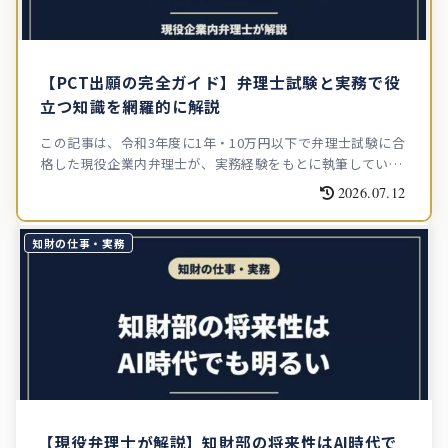
【PCT出願の完全ガイド】弁理士試験と実務で役
立つ知識を網羅的に解説
この記事は、令和3年度に1年・10万円以下で弁理士試験に合
格した現役企業内弁理士が、実務経験をもとに執筆していま
す。PCT出願は企業の海外知財戦略の中核です。「そもそも
2026.07.12
何か」「費用はいくらか」「パリルートと何が違うか」「実
務でどう使うか」ま...
知財の仕事・実務
【現役弁理士が解説】知財部の将来性はAI時代で