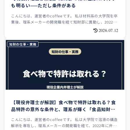
も明るい——ただし条件がある
こんにちは、運営者のcoffeeです。 私は材料系の大学院を卒
業後、理系メーカーの開発職を経て知財部に異動し、2022年
に弁理士試験に合格しました。2024年にはITパスポート・基
2026.07.12
本情報技術者・応用情報技術者をすべてストレートで取得。
現在は...
知財の仕事・実務
【現役弁理士が解説】食べ物で特許は取れる？食
品特許の意外な条件と、理系が輝く「食品知財」
のキャリアパス
こんにちは、運営者のcoffeeです。 私は大学院で溶液の構造
解析を専攻し、理系メーカーの開発職を経て、2022年に弁理