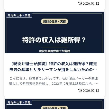
士試験に合格しました。現在は外資系企業の知財部で実務を
2026.07.12
担当しながら、このブログを運営しています。 食品を専門に
研究してい...
知財の仕事・実務
【現役弁理士が解説】特許の収入は雑所得？確定
申告の基準とサラリーマンが損をしないための全
知識
こんにちは、運営者のcoffeeです。私は理系メーカーの開発
職として発明者側を経験し、2022年に弁理士試験に合格。現
在は外資系企業の知財部で実務を担いながら、このブログを
2026.07.12
運営しています。「報奨金が振り込まれたんですけど、これ
って確定申告い...
知財の仕事・実務