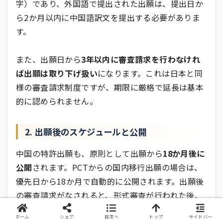
字）であり、外国語で提出された出願は、提出日か
ら2か月以内に中国語訳文を提出する必要がありま
す。
また、出願日から
3年以内に審査請求を行わなけれ
ば出願は取り下げ扱い
になります。これは日本と同
様の審査請求制度ですが、期限に厳格で延長は基本
的に認められません。
2. 出願後のスケジュールと公開
中国の特許出願も、原則として出願から
18か月後に
公開
されます。PCTからの国内移行出願の場合は、
優先日から18か月で自動的に公開されます。出願後
の審査請求がなされると、形式審査が行われた後、
実体審査が開始されます。
ホーム
シェア
目次へ
トップ
サイドバー