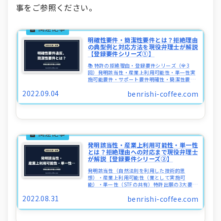
事をご参照ください。
明確性要件・簡潔性要件とは？拒絶理由
の典型例と対応方法を現役弁理士が解説
【登録要件シリーズ①】
📚 特許の拒絶理由・登録要件シリーズ（全3
回）発明該当性・産業上利用可能性・単一性実
施可能要件・サポート要件明確性・簡潔性要件
（この記事）特許出願において、拒絶理由通知
2022.09.04
benrishi-coffee.com
として明確性要件の違反は拒絶理由としてよく
通知されますよね。でもなかなか...
発明該当性・産業上利用可能性・単一性
とは？拒絶理由への対応まで現役弁理士
が解説【登録要件シリーズ②】
発明該当性（自然法則を利用した技術的思
想）・産業上利用可能性（業として実施可
能）・単一性（STFの共有）――特許出願の3大要件
を、法的根拠・判例・技術分野別の注意点・国
2022.08.31
benrishi-coffee.com
際比較まで現役弁理士が体系的に解説します。
弁理士試験受験者にも必読の内容です。