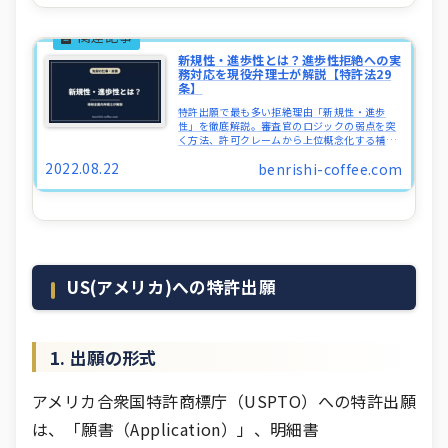
新規性・進歩性とは？進歩性拒絶への実
務対応を現役弁理士が解説【特許法29
条】
特許出願で最も多い拒絶理由「新規性・進歩
性」を徹底解説。審査官のロジックの弱点を突
く方法、許可クレームから上位概念化する補正
戦略など、現役弁理士が実務目線で解説しま
2022.08.22
benrishi-coffee.com
す。弁理士試験対策にも。
US(アメリカ)への特許出願
1. 出願の形式
アメリカ合衆国特許商標庁（USPTO）への特許出願
は、「願書（Application）」、明細書