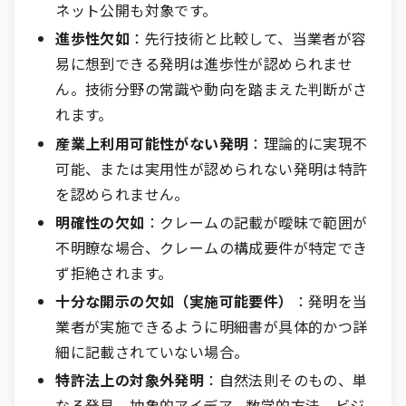
ネット公開も対象です。
進歩性欠如
：先行技術と比較して、当業者が容
易に想到できる発明は進歩性が認められませ
ん。技術分野の常識や動向を踏まえた判断がさ
れます。
産業上利用可能性がない発明
：理論的に実現不
可能、または実用性が認められない発明は特許
を認められません。
明確性の欠如
：クレームの記載が曖昧で範囲が
不明瞭な場合、クレームの構成要件が特定でき
ず拒絶されます。
十分な開示の欠如（実施可能要件）
：発明を当
業者が実施できるように明細書が具体的かつ詳
細に記載されていない場合。
特許法上の対象外発明
：自然法則そのもの、単
なる発見、抽象的アイデア、数学的方法、ビジ